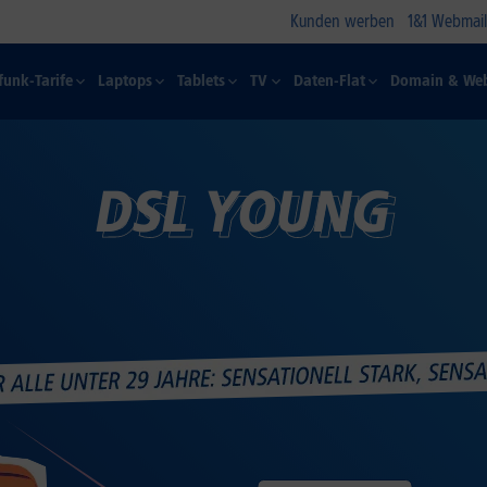
Kunden werben
1&1 Webmail
funk-Tarife
Laptops
Tablets
TV
Daten-Flat
Domain & Web
DSL YOUNG