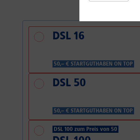
DSL 16
50,– € STARTGUTHABEN ON TOP
DSL 50
50,– € STARTGUTHABEN ON TOP
DSL 100 zum Preis von 50