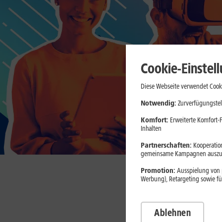
Cookie-Einstel
Diese Webseite verwendet Cooki
Notwendig:
Zurverfügungstel
Komfort:
Erweiterte Komfort-F
Inhalten
Partnerschaften:
Kooperation
gemeinsame Kampagnen auszuw
Promotion:
Ausspielung von p
Werbung), Retargeting sowie fü
U
Ablehnen