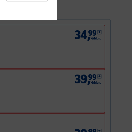
34
,
99
€/Mon.
39
,
99
€/Mon.
99