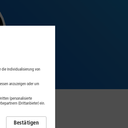
 die Individualisierung von
eressen anzuzeigen oder um
itten (personalisierte
epartnern (Drittanbieter) ein.
te
Bestätigen