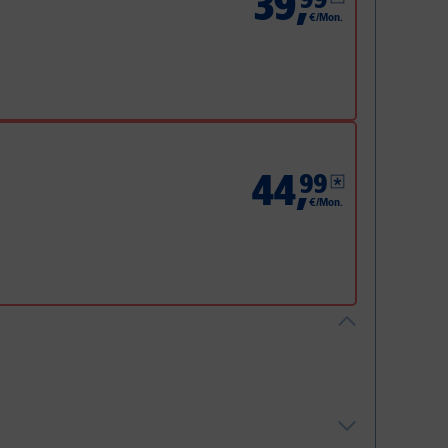
39
,
€/Mon.
44
,
99
€/Mon.