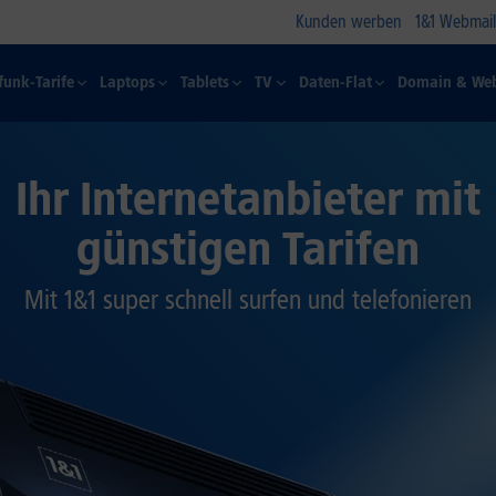
Kunden werben
1&1 Webmail
funk-Tarife
Laptops
Tablets
TV
Daten-Flat
Domain & Web
Ihr Internetanbieter mit
günstigen Tarifen
Mit 1&1 super schnell surfen und telefonieren