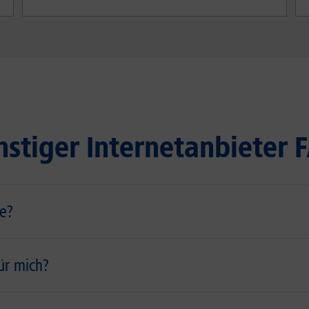
stiger Internetanbieter
te?
für mich?