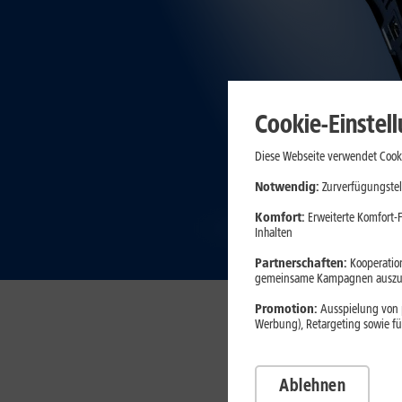
Cookie-Einstel
Diese Webseite verwendet Cooki
Notwendig:
Zurverfügungstel
Komfort:
Erweiterte Komfort-F
Inhalten
Partnerschaften:
Kooperation
gemeinsame Kampagnen auszuw
Promotion:
Ausspielung von p
Werbung), Retargeting sowie fü
Ablehnen