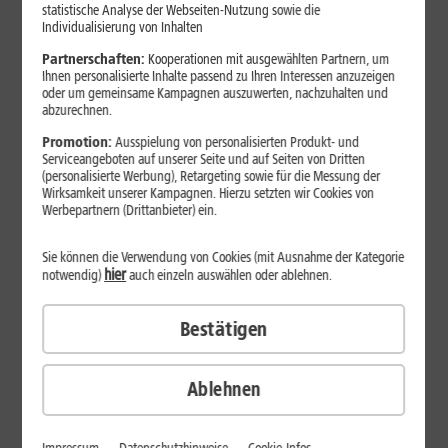
statistische Analyse der Webseiten-Nutzung sowie die
Individualisierung von Inhalten
Am Vertragsbeginn sparen
Partnerschaften:
Kooperationen mit ausgewählten Partnern, um
Ihnen personalisierte Inhalte passend zu Ihren Interessen anzuzeigen
34
,
99
oder um gemeinsame Kampagnen auszuwerten, nachzuhalten und
DSL 16
10 Monate je
abzurechnen.
9,99 €
€/Mon.
Promotion:
Ausspielung von personalisierten Produkt- und
Serviceangeboten auf unserer Seite und auf Seiten von Dritten
39
,
99
DSL 50
10 Monate je
(personalisierte Werbung), Retargeting sowie für die Messung der
9,99 €
€/Mon.
Wirksamkeit unserer Kampagnen. Hierzu setzten wir Cookies von
Werbepartnern (Drittanbieter) ein.
DSL 100 zum Preis von 50
39
,
Sie können die Verwendung von Cookies (mit Ausnahme der Kategorie
99
DSL 100
10 Monate je
hier
notwendig)
auch einzeln auswählen oder ablehnen.
9,99 €
€/Mon.
Bestätigen
DSL 250 zum Preis von 100
44
,
99
DSL 250
10 Monate je
TIPP
9,99 €
€/Mon.
Ablehnen
Internet-Flat
I
Bis zu
Bi