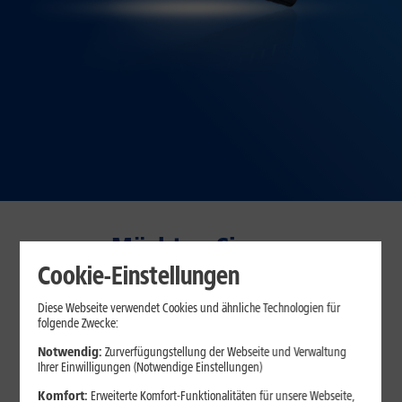
Möchten Sie am
Vertragsbeginn sparen oder
Cookie-Einstellungen
dauerhaft?
Diese Webseite verwendet Cookies und ähnliche Technologien für
folgende Zwecke:
30 Tage testen – zufrieden oder Geld zurück!*
Notwendig:
Zurverfügungstellung der Webseite und Verwaltung
Ihrer Einwilligungen (Notwendige Einstellungen)
Komfort:
Erweiterte Komfort-Funktionalitäten für unsere Webseite,