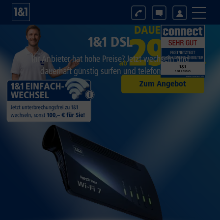
1&1 DSL
Ihr Anbieter hat hohe Preise? Jetzt wechseln und
dauerhaft günstig surfen und telefonieren.
Zum Angebot