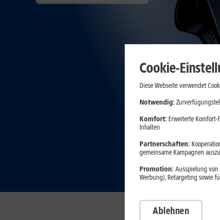
Cookie-Einstel
Diese Webseite verwendet Cooki
Notwendig:
Zurverfügungstel
Komfort:
Erweiterte Komfort-F
Inhalten
Partnerschaften:
Kooperation
gemeinsame Kampagnen auszuw
Promotion:
Ausspielung von p
Werbung), Retargeting sowie fü
Ablehnen