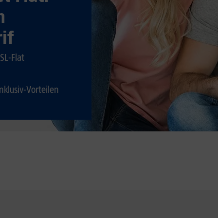
n
if
SL-Flat
klusiv-Vorteilen