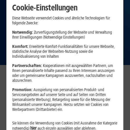
Cookie-Einstellungen
Diese Webseite verwendet Cookies und ähnliche Technologien für
folgende Zwecke:
Notwendig:
Zurverfügungstellung der Webseite und Verwaltung
Ihrer Einwilligungen (Notwendige Einstellungen)
Komfort:
Erweiterte Komfort-Funktionalitäten für unsere Webseite,
statistische Analyse der Webseiten-Nutzung sowie die
Individualisierung von Inhalten
Partnerschaften:
Kooperationen mit ausgewählten Partnern, um
Ihnen personalisierte Inhalte passend zu Ihren Interessen anzuzeigen
oder um gemeinsame Kampagnen auszuwerten, nachzuhalten und
abzurechnen.
Am Vertragsbeginn sparen
Promotion:
Ausspielung von personalisierten Produkt- und
Serviceangeboten auf unserer Seite und auf Seiten von Dritten
(personalisierte Werbung), Retargeting sowie für die Messung der
Wirksamkeit unserer Kampagnen. Hierzu setzten wir Cookies von
34
,
99
DSL 16
Werbepartnern (Drittanbieter) ein.
10 Monate je
9,99 €
€/Mon.
Sie können die Verwendung von Cookies (mit Ausnahme der Kategorie
99
hier
notwendig)
auch einzeln auswählen oder ablehnen.
DSL 50