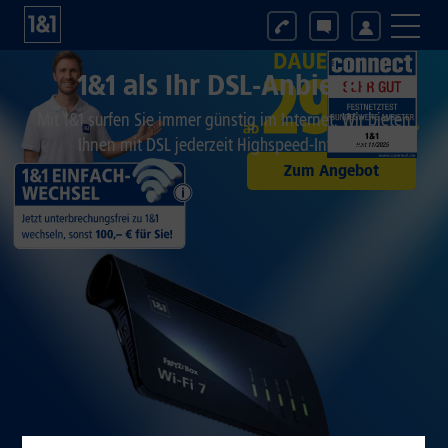
1&1 als Ihr DSL-Anbieter
Mit 1&1 surfen Sie immer günstig im Internet. Wir bieten
Ihnen mit DSL jederzeit Highspeed-Internet.
Zum Angebot