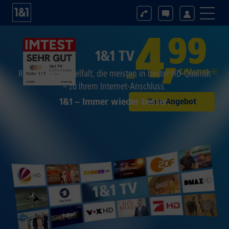
1&1 TV
Riesige Sendervielfalt, die meisten in bester HD-Qualität
– zu Ihrem Internet-Anschluss.
1&1 – Immer wieder besser.
Zum Angebot