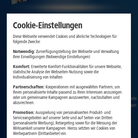
Cookie-Einstellungen
Diese Webseite verwendet Cookies und ähnliche Technologien für
folgende Zwecke:
Notwendig:
Zurverfügungstellung der Webseite und Verwaltung
Ihrer Einwilligungen (Notwendige Einstellungen)
Komfort:
Erweiterte Komfort-Funktionalitäten für unsere Webseite,
statistische Analyse der Webseiten-Nutzung sowie die
Individualisierung von Inhalten
Die Zukunft des Fernsehens
Partnerschaften:
Kooperationen mit ausgewählten Partnern, um
Ihnen personalisierte Inhalte passend zu Ihren Interessen anzuzeigen
oder um gemeinsame Kampagnen auszuwerten, nachzuhalten und
Erleben Sie mit 1&1 TV viele Sender in brillanter HD-Qualität sowie jede
abzurechnen.
Menge Zusatzfunktionen. Spannende Unterhaltung mit einer riesigen
Sendervielfalt und top Blockbuster auf Abruf, wann und wo Sie
Promotion:
Ausspielung von personalisierten Produkt- und
Serviceangeboten auf unserer Seite und auf Seiten von Dritten
möchten.*
(personalisierte Werbung), Retargeting sowie für die Messung der
Wirksamkeit unserer Kampagnen. Hierzu setzten wir Cookies von
Werbepartnern (Drittanbieter) ein.