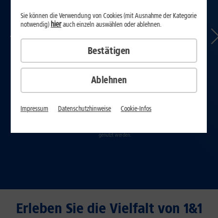
Sie können die Verwendung von Cookies (mit Ausnahme der Kategorie
hier
notwendig)
auch einzeln auswählen oder ablehnen.
Bestätigen
Ablehnen
Impressum
Datenschutzhinweise
Cookie-Infos
Multi-Stream
Egal, ob auf dem Fernseher, dem Laptop, dem PC oder per App auf dem
Smartphone oder Tablet: 1&1 TV kann zeitgleich auf bis zu vier Geräten
genutzt werden.
Erleben Sie die Vielfalt von 1&1