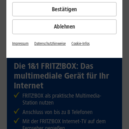
Bestätigen
Ablehnen
Impressum
Datenschutzhinweise
Cookie-Infos
Die 1&1 FRITZ!BOX: Das
multimediale Gerät für Ihr
Internet
FRITZ!BOX als praktische Multimedia-
Station nutzen
Anschluss von bis zu 8 Telefonen
Mit der FRITZ!BOX Internet-TV auf dem
Fernseher genießen