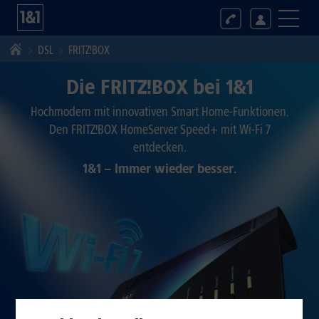
DSL
FRITZ!BOX
Die FRITZ!BOX bei 1&1
Hochmodern mit innovativen Smart Home-Funktionen.
Den FRITZ!BOX
HomeServer Speed+
mit Wi-Fi 7
entdecken.
1&1 – Immer wieder besser.