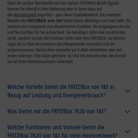
Dank der großen Reichweite und des starken FRITZ!BOX WLAN-Signals
können Sie überall in Ihrer Wohnung oder in Ihrem Haus auf
das
Heimnetzwerk
zugreifen – ganz ohne Qualitätsverlust. Die neuesten
Modelle der
FRITZ!BOX
von 1&1
bieten Ihnen allerdings noch viel mehr: Sie
besitzen eine integrierte Anrufbeantworter-Funktion, die entgangene Anrufe
und Nachrichten für Sie aufzeichnet. Sie benötigen dafür kein zusätzliches
Gerät, sondern nutzen die Funktion direkt über Ihre
FRITZ!BOX
. Sie können
sogar bis zu fünf verschiedene Anrufbeantworter einstellen und die
aufgenommenen Nachrichten entweder per E-Mail weiterleiten oder auf
einem externen USB-Gerät speichern. So sind Sie jederzeit über alle Anrufe
auf all Ihren Festnetznummern informiert.
Welche Vorteile bietet die FRITZ!Box von 1&1 in
Bezug auf Leistung und Energieverbrauch?
Was bietet mir die
FRITZ!Box 7630
von 1&1?
Welche Funktionen und Vorteile bietet die
FRITZ!Box 7620 von 1&1 für mein Heimnetzwerk?