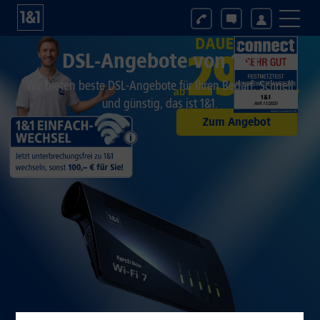
DSL-Angebote von 1&1
Wir bieten beste DSL-Angebote für Ihren Bedarf. Schnell
und günstig, das ist 1&1.
Zum Angebot