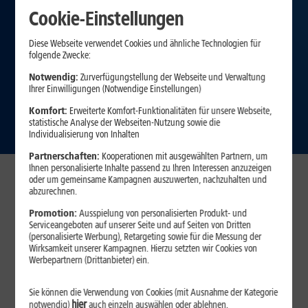
Cookie-Einstellungen
Diese Webseite verwendet Cookies und ähnliche Technologien für
folgende Zwecke:
Notwendig:
Zurverfügungstellung der Webseite und Verwaltung
Ihrer Einwilligungen (Notwendige Einstellungen)
Komfort:
Erweiterte Komfort-Funktionalitäten für unsere Webseite,
statistische Analyse der Webseiten-Nutzung sowie die
Individualisierung von Inhalten
Partnerschaften:
Kooperationen mit ausgewählten Partnern, um
Ihnen personalisierte Inhalte passend zu Ihren Interessen anzuzeigen
oder um gemeinsame Kampagnen auszuwerten, nachzuhalten und
abzurechnen.
Am Vertragsbeginn sparen
Promotion:
Ausspielung von personalisierten Produkt- und
Serviceangeboten auf unserer Seite und auf Seiten von Dritten
(personalisierte Werbung), Retargeting sowie für die Messung der
Wirksamkeit unserer Kampagnen. Hierzu setzten wir Cookies von
34
,
99
DSL 16
Werbepartnern (Drittanbieter) ein.
10 Monate je
9,99 €
€/Mon.
Sie können die Verwendung von Cookies (mit Ausnahme der Kategorie
99
hier
notwendig)
auch einzeln auswählen oder ablehnen.
DSL 50