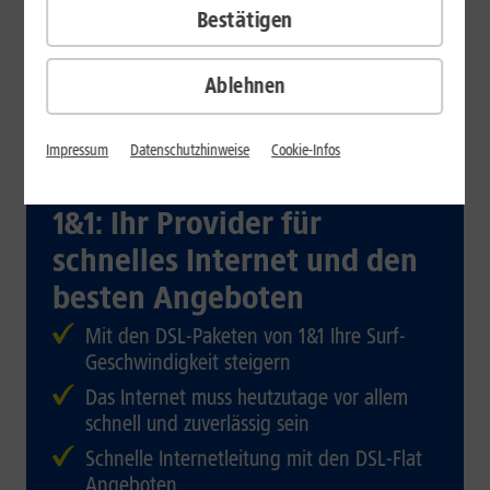
Bestätigen
Ablehnen
Impressum
Datenschutzhinweise
Cookie-Infos
1&1: Ihr Provider für
schnelles Internet und den
besten Angeboten
Mit den DSL-Paketen von 1&1 Ihre Surf-
Geschwindigkeit steigern
Das Internet muss heutzutage vor allem
schnell und zuverlässig sein
Schnelle Internetleitung mit den DSL-Flat
Angeboten