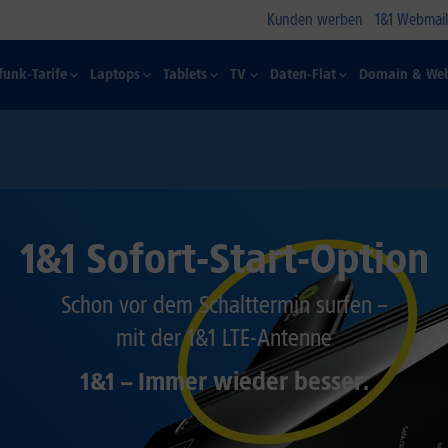
Kunden werben
1&1 Webmail
funk-Tarife
Laptops
Tablets
TV
Daten-Flat
Domain & Web
1&1 Sofort-Start-Option
Schon vor dem Schalttermin surfen –
mit der 1&1 LTE-Antenne
1&1 – Immer wieder besser.