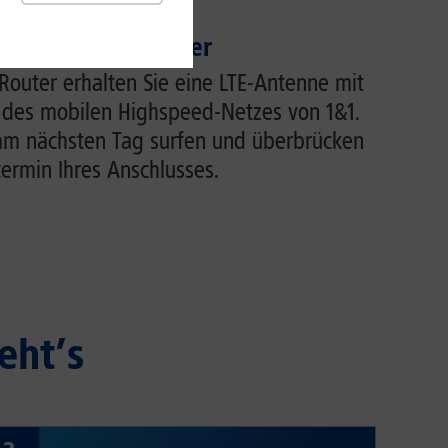
r Ihren WLAN-Router
uter erhalten Sie eine LTE-Antenne mit
 des mobilen Highspeed-Netzes von 1&1.
 am nächsten Tag surfen und überbrücken
termin Ihres Anschlusses.
eht’s