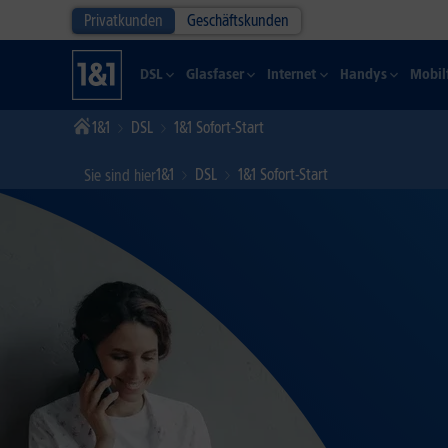
Privatkunden
Geschäftskunden
DSL
Glasfaser
Internet
Handys
Mobil
1&1
DSL
1&1 Sofort-Start
1&1
DSL
1&1 Sofort-Start
Sie sind hier