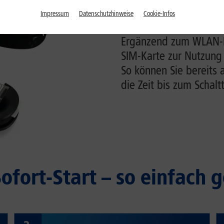
Impressum
Datenschutzhinweise
Cookie-Infos
1&1 LTE-Antenne fü
Ergänzend zum WLAN-Ro
SIM-Karte zur Nutzung
So können Sie bereits
die Zeit bis zum Schalt
Sofort-Start – so einfach g