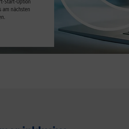
rt-Start-Option
ts am nächsten
en.