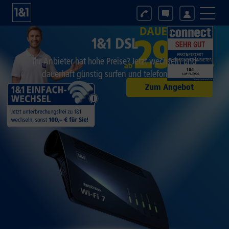
1&1 DSL
Ihr Anbieter hat hohe Preise? Jetzt wechseln und
dauerhaft günstig surfen und telefonieren.
Zum Angebot