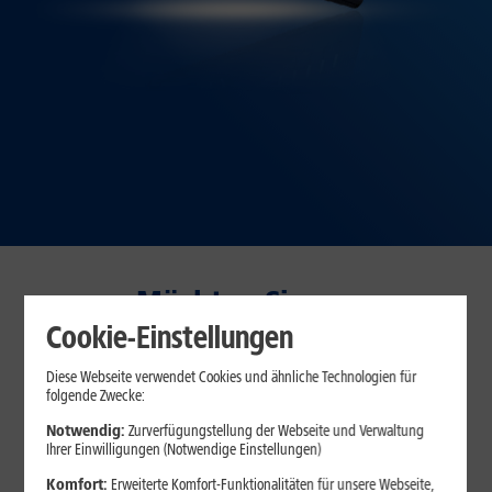
Möchten Sie am
Vertragsbeginn sparen oder
Cookie-Einstellungen
dauerhaft?
Diese Webseite verwendet Cookies und ähnliche Technologien für
folgende Zwecke:
30 Tage testen – zufrieden oder Geld zurück!*
Notwendig:
Zurverfügungstellung der Webseite und Verwaltung
Ihrer Einwilligungen (Notwendige Einstellungen)
Komfort:
Erweiterte Komfort-Funktionalitäten für unsere Webseite,