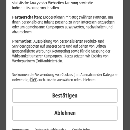
statistische Analyse der Webseiten-Nutzung sowie die
Individualisierung von Inhalten
Am Vertragsbeginn sparen
Partnerschaften:
Kooperationen mit ausgewählten Partnern, um
Ihnen personalisierte Inhalte passend zu Ihren Interessen anzuzeigen
34
,
99
oder um gemeinsame Kampagnen auszuwerten, nachzuhalten und
DSL 16
10 Monate je
abzurechnen.
9,99 €
€/Mon.
Promotion:
Ausspielung von personalisierten Produkt- und
Serviceangeboten auf unserer Seite und auf Seiten von Dritten
39
,
99
DSL 50
10 Monate je
(personalisierte Werbung), Retargeting sowie für die Messung der
9,99 €
€/Mon.
Wirksamkeit unserer Kampagnen. Hierzu setzten wir Cookies von
Werbepartnern (Drittanbieter) ein.
DSL 100 zum Preis von 50
39
,
Sie können die Verwendung von Cookies (mit Ausnahme der Kategorie
99
DSL 100
10 Monate je
hier
notwendig)
auch einzeln auswählen oder ablehnen.
9,99 €
€/Mon.
Bestätigen
DSL 250 zum Preis von 100
44
,
99
DSL 250
10 Monate je
TIPP
9,99 €
€/Mon.
Ablehnen
Internet-Flat
I
Bis zu
Bi