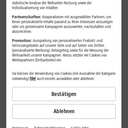
statistische Analyse der Webseiten-Nutzung sowie die
Individualisierung von Inhalten
Am Vertragsbeginn sparen
Partnerschaften:
Kooperationen mit ausgewählten Partnern, um
Ihnen personalisierte Inhalte passend zu Ihren Interessen anzuzeigen
34
,
99
oder um gemeinsame Kampagnen auszuwerten, nachzuhalten und
DSL 16
10 Monate je
abzurechnen.
9,99 €
€/Mon.
Promotion:
Ausspielung von personalisierten Produkt- und
Serviceangeboten auf unserer Seite und auf Seiten von Dritten
39
,
99
DSL 50
10 Monate je
(personalisierte Werbung), Retargeting sowie für die Messung der
9,99 €
€/Mon.
Wirksamkeit unserer Kampagnen. Hierzu setzten wir Cookies von
Werbepartnern (Drittanbieter) ein.
DSL 100 zum Preis von 50
39
,
Sie können die Verwendung von Cookies (mit Ausnahme der Kategorie
99
DSL 100
10 Monate je
hier
notwendig)
auch einzeln auswählen oder ablehnen.
9,99 €
€/Mon.
Bestätigen
DSL 250 zum Preis von 100
44
,
99
DSL 250
10 Monate je
TIPP
9,99 €
€/Mon.
Ablehnen
Internet-Flat
I
Bis zu
Bi