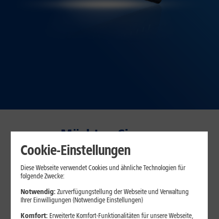
Möchten Sie am
Vertragsbeginn sparen oder
Cookie-Einstellungen
dauerhaft?
Diese Webseite verwendet Cookies und ähnliche Technologien für
folgende Zwecke:
30 Tage testen – zufrieden oder Geld zurück!*
Notwendig:
Zurverfügungstellung der Webseite und Verwaltung
Ihrer Einwilligungen (Notwendige Einstellungen)
Komfort:
Erweiterte Komfort-Funktionalitäten für unsere Webseite,