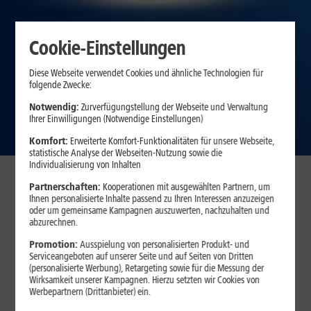
Cookie-Einstellungen
Diese Webseite verwendet Cookies und ähnliche Technologien für
folgende Zwecke:
Notwendig:
Zurverfügungstellung der Webseite und Verwaltung
Zum Angebot
Ihrer Einwilligungen (Notwendige Einstellungen)
Komfort:
Erweiterte Komfort-Funktionalitäten für unsere Webseite,
statistische Analyse der Webseiten-Nutzung sowie die
Individualisierung von Inhalten
Partnerschaften:
Kooperationen mit ausgewählten Partnern, um
34
,
Ihnen personalisierte Inhalte passend zu Ihren Interessen anzuzeigen
99
DSL 16
oder um gemeinsame Kampagnen auszuwerten, nachzuhalten und
€/Mon.
abzurechnen.
Promotion:
Ausspielung von personalisierten Produkt- und
39
,
99
DSL 50
Serviceangeboten auf unserer Seite und auf Seiten von Dritten
€/Mon.
(personalisierte Werbung), Retargeting sowie für die Messung der
Wirksamkeit unserer Kampagnen. Hierzu setzten wir Cookies von
Werbepartnern (Drittanbieter) ein.
44
,
99
DSL 100